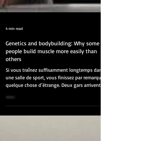
4 min read
Genetics and bodybuilding: Why some
people build muscle more easily than
others
Si vous traînez suffisamment longtemps dans
une salle de sport, vous finissez par remarquer
quelque chose d’étrange. Deux gars arrivent à
peu près en même temps. Même âge. Même
taille. Même poids. Même pourcentage de
masse grasse. Ils s’entraînent ensemble,
mangent la même chose, suivent le même
programme. Six mois plus tard, l’un ressemble